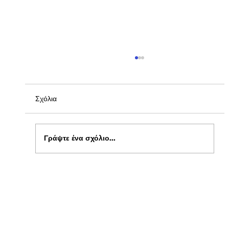
Σχόλια
Γράψτε ένα σχόλιο...
Ενημέρωση για Πόθεν Έσχες 2026 στο
kepflix