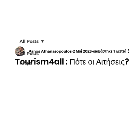
All Posts
Panos Athanasopoulos
2 Μαΐ 2023
διαβάστηκε 1 λεπτά
All Posts
Tourism4all : Πότε οι Αιτήσεις?
Ρεύμα