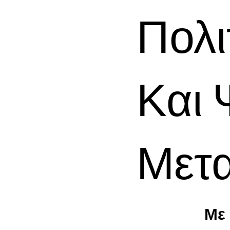
Πολ
Και 
Μετ
Με 