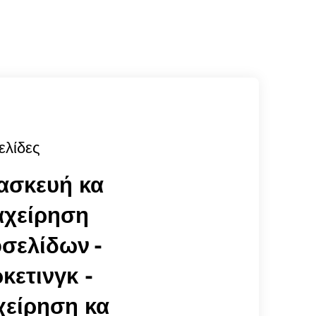
ελίδες
ασκευή κα
αχείρηση
οσελίδων
-
κετινγκ -
χείρηση κα