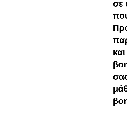
σε 
που
Προ
παρ
και
βοη
σας
μά
βο