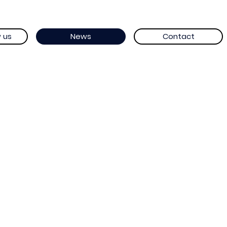
 us
News
Contact