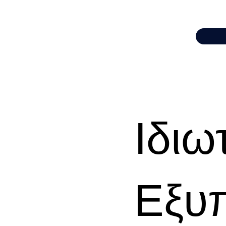
Ιδιω
Εξυ