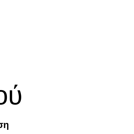
ού
ση