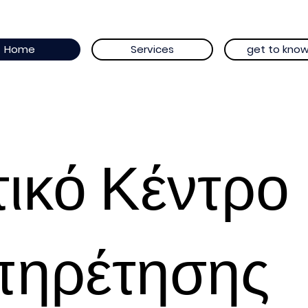
Home
Services
get to know
τικό Κέντρο
πηρέτησης