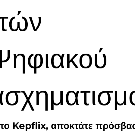
ιτών
Ψηφιακού
ασχηματισμ
το Kepflix, αποκτάτε πρόσβα