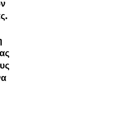
ών
ς.
η
σας
ους
να