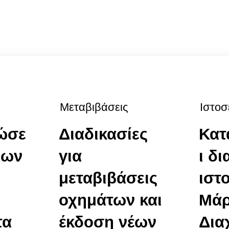
Μεταβιβάσεις
Ιστοσ
ώσε
Διαδικασίες
Κατ
εων
για
ι δ
ι
μεταβιβάσεις
ιστ
οχημάτων και
Μάρ
τα
έκδοση νέων
Δια